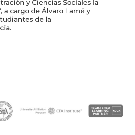
Próximos
ración y Ciencias Sociales la
eventos
", a cargo de Álvaro Lamé y
studiantes de la
Eventos
cia.
anteriores
Testimonios
La
facultad
en
los
medios
Blog
de la
facultad