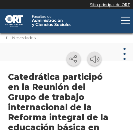
Novedades
Nov
Catedrática participó
en la Reunión del
Nove
de la
Grupo de trabajo
facul
internacional de la
Próxi
Reforma integral de la
event
educación básica en
Event