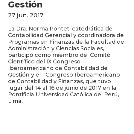
anter
Gestión
27 jun. 2017
Testi
La
La Dra. Norma Pontet, catedrática de
facul
Contabilidad Gerencial y coordinadora de
en
Programas en Finanzas de la Facultad de
los
Administración y Ciencias Sociales,
medio
participó como miembro del Comité
Científico del IX Congreso
Blog
Iberoamericano de Contabilidad de
de la
Gestión y el I Congreso Iberoamericano
facul
de Contabilidad y Finanzas, que tuvo
lugar del 14 al 16 de junio de 2017 en la
Pontificia Universidad Católica del Perú,
Lima.