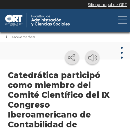
Novedades
Nov
Catedrática participó
como miembro del
Nove
de la
Comité Científico del IX
facul
Congreso
Próxi
Iberoamericano de
event
Contabilidad de
Event