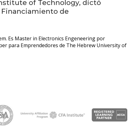
Próximos
Institute of Technology, dictó
eventos
y Financiamiento de
Eventos
anteriores
lem. Es Master in Electronics Engeneering por
 Asper para Emprendedores de The Hebrew University of
Testimonios
La
facultad
en
los
medios
Blog
de la
facultad