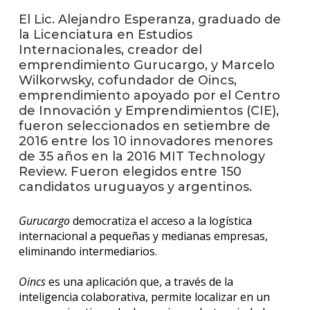
anter
El Lic. Alejandro Esperanza, graduado de
la Licenciatura en Estudios
Testi
Internacionales, creador del
emprendimiento Gurucargo, y Marcelo
La
facul
Wilkorwsky, cofundador de Oincs,
en
emprendimiento apoyado por el Centro
los
de Innovación y Emprendimientos (CIE),
medio
fueron seleccionados en setiembre de
2016 entre los 10 innovadores menores
Blog
de 35 años en la 2016 MIT Technology
de la
Review. Fueron elegidos entre 150
facul
candidatos uruguayos y argentinos.
Gurucargo
democratiza el acceso a la logística
internacional a pequeñas y medianas empresas,
eliminando intermediarios.
Oincs
es una aplicación que, a través de la
inteligencia colaborativa, permite localizar en un