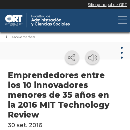
Novedades
Nov
Emprendedores entre
los 10 innovadores
Nove
de la
menores de 35 años en
facul
la 2016 MIT Technology
Próxi
Review
event
30 set. 2016
Event