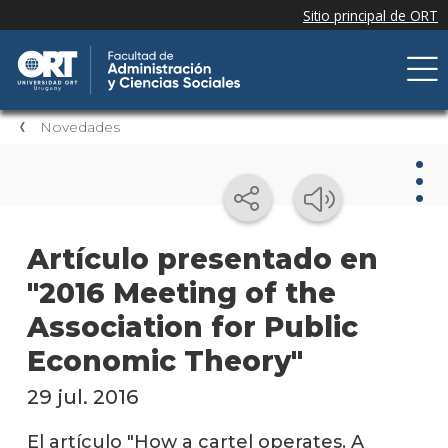
Novedades
Nov
Artículo presentado en
"2016 Meeting of the
Nove
de la
Association for Public
facul
Economic Theory"
Próxi
event
29 jul. 2016
Event
El artículo "How a cartel operates. A