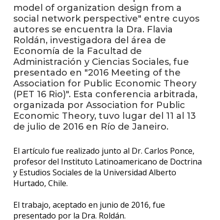
anter
model of organization design from a
social network perspective" entre cuyos
Testi
autores se encuentra la Dra. Flavia
Roldán, investigadora del área de
La
Economía de la Facultad de
facul
Administración y Ciencias Sociales, fue
en
presentado en "2016 Meeting of the
los
Association for Public Economic Theory
medio
(PET 16 Rio)". Esta conferencia arbitrada,
organizada por Association for Public
Blog
de la
Economic Theory, tuvo lugar del 11 al 13
facul
de julio de 2016 en Río de Janeiro.
El artículo fue realizado junto al Dr. Carlos Ponce,
profesor del Instituto Latinoamericano de Doctrina
y Estudios Sociales de la Universidad Alberto
Hurtado, Chile.
El trabajo, aceptado en junio de 2016, fue
presentado por la Dra. Roldán.