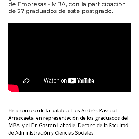
anter
de Empresas - MBA, con la participación
de 27 graduados de este postgrado.
Testi
La
facul
en
los
medio
Blog
de la
facul
Hicieron uso de la palabra Luis Andrés Pascual
Arrascaeta, en representación de los graduados del
MBA, y el Dr. Gaston Labadie, Decano de la Facultad
de Administración y Ciencias Sociales.