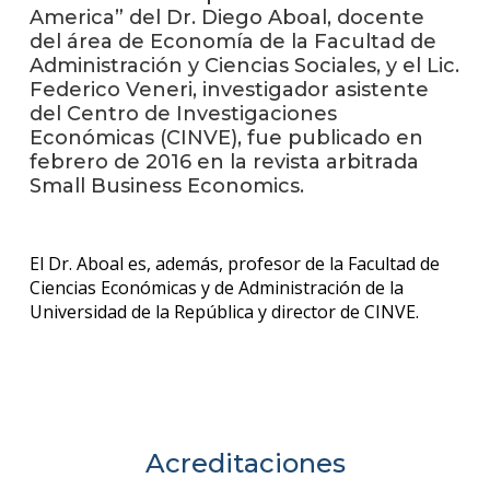
anter
America” del Dr. Diego Aboal, docente
del área de Economía de la Facultad de
Testi
Administración y Ciencias Sociales, y el Lic.
Federico Veneri, investigador asistente
La
del Centro de Investigaciones
facul
Económicas (CINVE), fue publicado en
en
febrero de 2016 en la revista arbitrada
los
Small Business Economics.
medio
Blog
de la
El Dr. Aboal es, además, profesor de la Facultad de
facul
Ciencias Económicas y de Administración de la
Universidad de la República y director de CINVE.
Acreditaciones