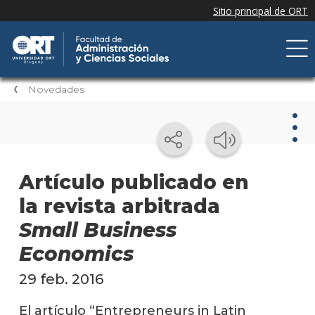
Novedades
Nov
Artículo publicado en
la revista arbitrada
Nove
de la
Small Business
facul
Economics
Próxi
event
29 feb. 2016
Event
El artículo “Entrepreneurs in Latin