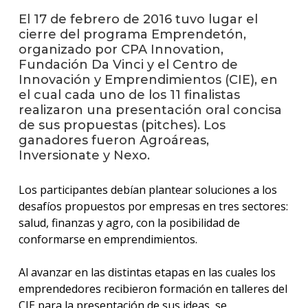
anter
El 17 de febrero de 2016 tuvo lugar el
cierre del programa Emprendetón,
Testi
organizado por CPA Innovation,
Fundación Da Vinci y el Centro de
La
facul
Innovación y Emprendimientos (CIE), en
en
el cual cada uno de los 11 finalistas
los
realizaron una presentación oral concisa
medio
de sus propuestas (pitches). Los
ganadores fueron Agroáreas,
Blog
Inversionate y Nexo.
de la
facul
Los participantes debían plantear soluciones a los
desafíos propuestos por empresas en tres sectores:
salud, finanzas y agro, con la posibilidad de
conformarse en emprendimientos.
Al avanzar en las distintas etapas en las cuales los
emprendedores recibieron formación en talleres del
CIE para la presentación de sus ideas, se