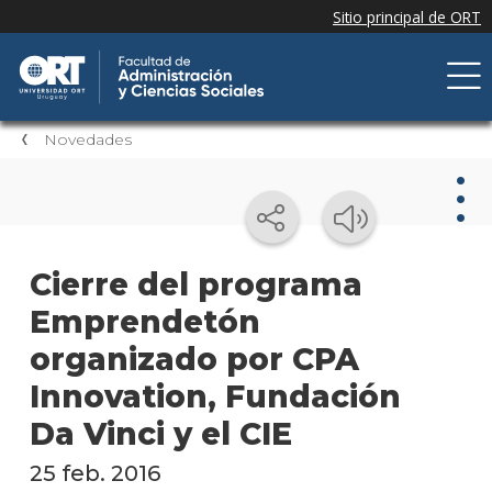
Novedades
Nov
Cierre del programa
Emprendetón
Nove
de la
organizado por CPA
facul
Innovation, Fundación
Próxi
Da Vinci y el CIE
event
25 feb. 2016
Event