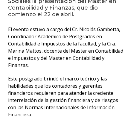
Sociales la presentación del Master en
anter
Contabilidad y Finanzas, que dio
comienzo el 22 de abril.
Testi
La
El evento estuvo a cargo del Cr. Nicolás Gambetta,
facul
Coordinador Académico de Postgrados en
en
Contabilidad e Impuestos de la facultad, y la Cra.
los
Marina Mattos, docente del Master en Contabilidad
medio
e Impuestos y del Master en Contabilidad y
Blog
Finanzas.
de la
facul
Este postgrado brindó el marco teórico y las
habilidades que los contadores y gerentes
financieros requieren para atender la creciente
interrelación de la gestión financiera y de riesgos
con las Normas Internacionales de Información
Financiera.