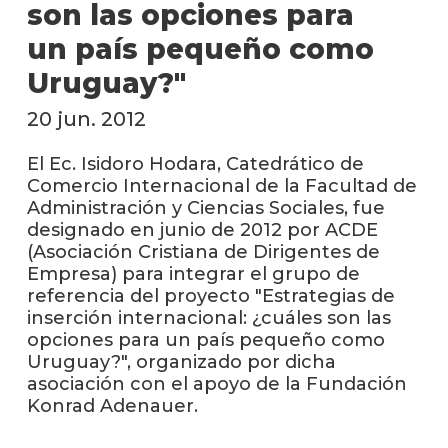
anter
son las opciones para
un país pequeño como
Testi
Uruguay?"
La
facul
20 jun. 2012
en
los
El Ec. Isidoro Hodara, Catedrático de
medio
Comercio Internacional de la Facultad de
Administración y Ciencias Sociales, fue
Blog
designado en junio de 2012 por ACDE
de la
(Asociación Cristiana de Dirigentes de
facul
Empresa) para integrar el grupo de
referencia del proyecto "Estrategias de
inserción internacional: ¿cuáles son las
opciones para un país pequeño como
Uruguay?", organizado por dicha
asociación con el apoyo de la Fundación
Konrad Adenauer.