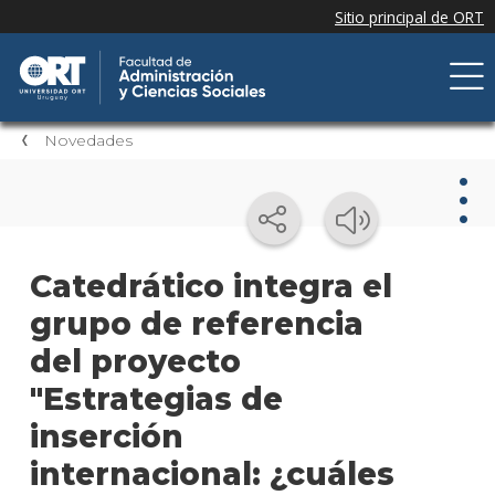
Novedades
Nov
Catedrático integra el
grupo de referencia
Nove
de la
del proyecto
facul
"Estrategias de
Próxi
inserción
event
internacional: ¿cuáles
Event