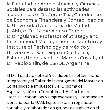
anter
la Facultad de Administración y Ciencias
Sociales para desarrollar actividades
Testi
académicas el Dr. Jorge Túa, Catedrático
de Economía Financiera y Contabilidad de
La
la Universidad Autónoma de Madrid
facul
(UAM), el Dr. Jaime Alonso Gómez,
en
Distinguished Professor of Strategy and
los
International Management at Monterrey
medio
Institute of Technology de México y
University of San Diego in California,
Blog
de la
Estados Unidos, y el Lic. Marcos Cristal y el
facul
Dr. Pablo Sirlin, de ESADE Argentina.
El Dr. Túa dictó del 5 al 9 de diciembre el Seminario
Integrador y el Taller de Investigación del Master en
Contabilidad e Impuestos y el Diploma de
Especialización en Contabilidad. Es Doctor en
Ciencias Económicas y Empresariales y Licenciado en
Derecho por la UAM. Especialista en regulación
contable y colaborador en grupos de trabajo en el