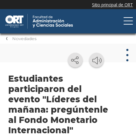
Novedades
Nov
Estudiantes
participaron del
Nove
de la
evento "Líderes del
facul
mañana: pregúntenle
Próxi
al Fondo Monetario
event
Internacional"
Event