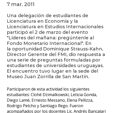
anter
7 mar. 2011
Testi
Una delegación de estudiantes de
Licenciatura en Economía y la
La
Licenciatura en Estudios Internacionales
facul
participó el 2 de marzo del evento
en
"Líderes del mañana: pregúntenle al
los
medio
Fondo Monetario Internacional". En
la oportunidad Dominique Strauss-Kahn,
Blog
Director Gerente del FMI, dio respuesta a
de la
una serie de preguntas formuladas por
facul
estudiantes de universidades uruguayas.
El encuentro tuvo lugar en la sede del
Museo Juan Zorrilla de San Martín.
Participaron de esta actividad los siguientes
estudiantes: Clohé Dzimalkowski, Leticia Gonda,
Diego Lamé, Ernesto Messano, Elena Pellizza,
Rodrigo Petcho y Santiago Rego. Fueron
acompañados por los docentes Lic. Andrés Bancalari