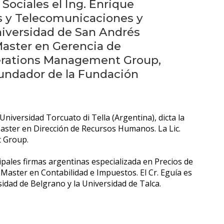
Próximos
 Sociales el Ing. Enrique
eventos
os y Telecomunicaciones y
iversidad de San Andrés
Eventos
 Master en Gerencia de
anteriores
perations Management Group,
undador de la Fundación
Testimonios
La
Universidad Torcuato di Tella (Argentina), dicta la
facultad
aster en Dirección de Recursos Humanos. La Lic.
en
t Group.
los
medios
cipales firmas argentinas especializada en Precios de
 Master en Contabilidad e Impuestos. El Cr. Eguía es
Blog
sidad de Belgrano y la Universidad de Talca.
de la
facultad