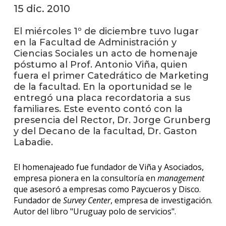
anter
15 dic. 2010
Testi
El miércoles 1º de diciembre tuvo lugar
en la Facultad de Administración y
La
Ciencias Sociales un acto de homenaje
facul
póstumo al Prof. Antonio Viña, quien
en
fuera el primer Catedrático de Marketing
los
medio
de la facultad. En la oportunidad se le
entregó una placa recordatoria a sus
Blog
familiares. Este evento contó con la
de la
presencia del Rector, Dr. Jorge Grunberg
facul
y del Decano de la facultad, Dr. Gaston
Labadie.
El homenajeado fue fundador de Viña y Asociados,
empresa pionera en la consultoría en
management
que asesoró a empresas como Paycueros y Disco.
Fundador de
Survey Center
, empresa de investigación.
Autor del libro "Uruguay polo de servicios".