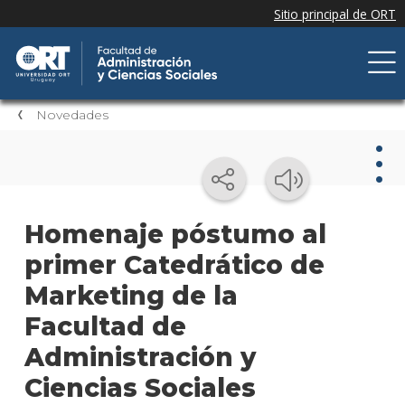
Novedades
Nov
Homenaje póstumo al
primer Catedrático de
Nove
de la
Marketing de la
facul
Facultad de
Próxi
Administración y
event
Ciencias Sociales
Event