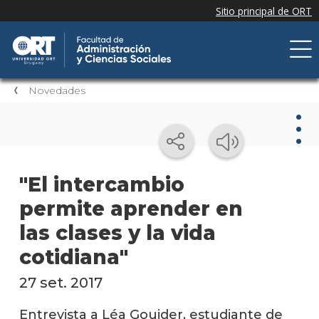
Novedades
Nov
"El intercambio
permite aprender en
Nove
de la
las clases y la vida
facul
cotidiana"
Próxi
event
27 set. 2017
Event
Entrevista a Léa Gouider, estudiante de