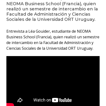
anter
NEOMA Business School (Francia), quien
realizó un semestre de intercambio en la
Testi
Facultad de Administración y Ciencias
Sociales de la Universidad ORT Uruguay.
La
facul
Entrevista a Léa Gouider, estudiante de NEOMA
en
los
Business School (Francia), quien realizó un semestre
medio
de intercambio en la Facultad de Administración y
Ciencias Sociales de la Universidad ORT Uruguay.
Blog
de la
facul