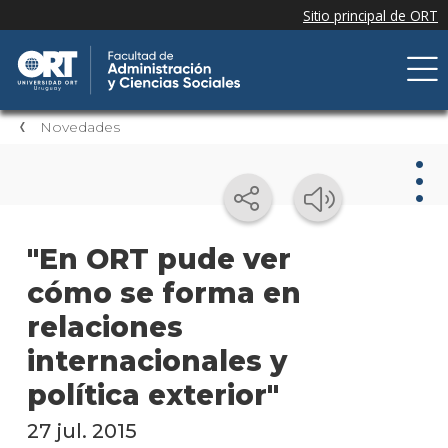
Novedades
Nov
"En ORT pude ver
cómo se forma en
Nove
de la
relaciones
facul
internacionales y
Próxi
política exterior"
event
27 jul. 2015
Event