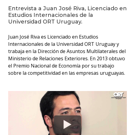
anter
Entrevista a Juan José Riva, Licenciado en
Estudios Internacionales de la
Testi
Universidad ORT Uruguay.
La
facul
Juan José Riva es Licenciado en Estudios
en
Internacionales de la Universidad ORT Uruguay y
los
trabaja en la Dirección de Asuntos Multilaterales del
medio
Ministerio de Relaciones Exteriores. En 2013 obtuvo
Blog
el Premio Nacional de Economía por su trabajo
de la
sobre la competitividad en las empresas uruguayas.
facul