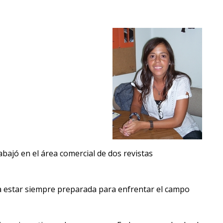
Próximos
eventos
Eventos
anteriores
Testimonios
La
facultad
en
los
bajó en el área comercial de dos revistas
medios
Blog
ra estar siempre preparada para enfrentar el campo
de la
facultad