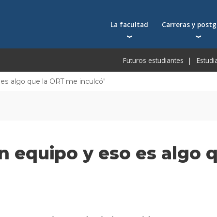
La facultad
Carreras y post
Autoridades
Carreras universit
Bec
Futuros estudiantes
Estudi
Docentes
Postgrados
Bec
Docentes visitantes
Tecnicaturas
Bec
es algo que la ORT me inculcó"
Qué nos distingue
Programas ejecuti
De
Acuerdos y reconocimientos
Toda la oferta ac
Pre
Investigación
Centros y cátedras
 equipo y eso es algo 
Conferencias en YouTube
Escuela de Negocios