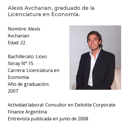
anter
Alexis Avcharian, graduado de la
Licenciatura en Economía.
Testi
La
Nombre: Alexis
facul
Avcharian
en
Edad: 22
los
medio
Bachillerato: Liceo
Blog
Ibiray N° 15
de la
Carrera: Licenciatura en
facul
Economía
Año de graduación:
2007
Actividad laboral: Consultor en Deloitte Corporate
Finance Argentina
Entrevista publicada en junio de 2008.