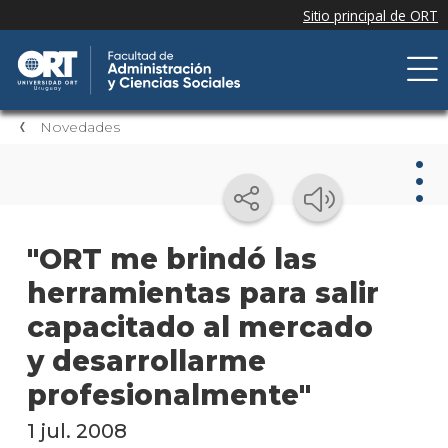
Novedades
Nov
"ORT me brindó las
herramientas para salir
Nove
de la
capacitado al mercado
facul
y desarrollarme
Próxi
profesionalmente"
event
1 jul. 2008
Event