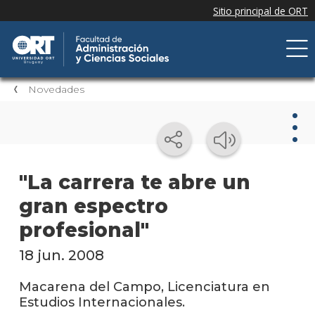
Novedades
Nov
"La carrera te abre un
gran espectro
Nove
de la
profesional"
facul
18 jun. 2008
Próxi
event
Macarena del Campo, Licenciatura en
Estudios Internacionales.
Event