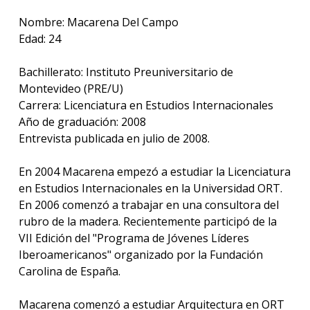
anter
Nombre: Macarena Del Campo
Testi
Edad: 24
La
Bachillerato: Instituto Preuniversitario de
facul
Montevideo (PRE/U)
en
Carrera: Licenciatura en Estudios Internacionales
los
medio
Año de graduación: 2008
Entrevista publicada en julio de 2008.
Blog
de la
En 2004 Macarena empezó a estudiar la Licenciatura
facul
en Estudios Internacionales en la Universidad ORT.
En 2006 comenzó a trabajar en una consultora del
rubro de la madera. Recientemente participó de la
VII Edición del "Programa de Jóvenes Líderes
Iberoamericanos" organizado por la Fundación
Carolina de España.
Macarena comenzó a estudiar Arquitectura en ORT