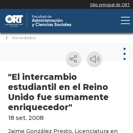
Novedades
Nov
"El intercambio
estudiantil en el Reino
Nove
de la
Unido fue sumamente
facul
enriquecedor"
Próxi
event
18 set. 2008
Event
Jaime González Presto, Licenciatura en