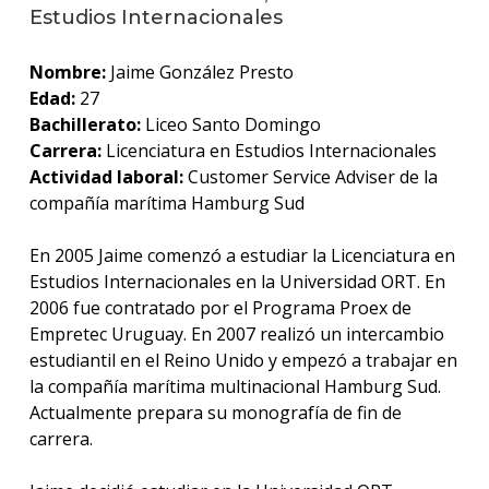
anter
Estudios Internacionales
Testi
Nombre:
Jaime González Presto
Edad:
27
La
Bachillerato:
Liceo Santo Domingo
facul
en
Carrera:
Licenciatura en Estudios Internacionales
los
Actividad laboral:
Customer Service Adviser de la
medio
compañía marítima Hamburg Sud
Blog
En 2005 Jaime comenzó a estudiar la Licenciatura en
de la
facul
Estudios Internacionales en la Universidad ORT. En
2006 fue contratado por el Programa Proex de
Empretec Uruguay. En 2007 realizó un intercambio
estudiantil en el Reino Unido y empezó a trabajar en
la compañía marítima multinacional Hamburg Sud.
Actualmente prepara su monografía de fin de
carrera.