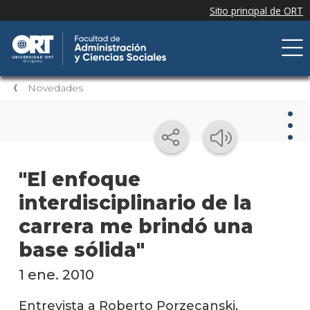
Novedades
Nov
"El enfoque
interdisciplinario de la
Nove
de la
carrera me brindó una
facul
base sólida"
Próxi
event
1 ene. 2010
Event
Entrevista a Roberto Porzecanski,