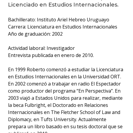
anter
Licenciado en Estudios Internacionales.
Testi
Bachillerato: Instituto Ariel Hebreo Uruguayo
Carrera: Licenciatura en Estudios Internacionales
La
Año de graduación: 2002
facul
en
los
Actividad laboral: Investigador
medio
Entrevista publicada en enero de 2010.
Blog
En 1999 Roberto comenzó a estudiar la Licenciatura
de la
facul
en Estudios Internacionales en la Universidad ORT.
En 2002 comenzó a trabajar en radio El Espectador
como productor del programa “En Perspectiva”. En
2003 viajó a Estados Unidos para realizar, mediante
la beca Fulbright, el Doctorado en Relaciones
Internacionales en The Fletcher School of Law and
Diplomacy, en Tufts University. Actualmente
prepara un libro basado en su tesis doctoral que se