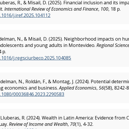
beras, R., & Misail, D. (2025). Financial inclusion and its im
it.
International Review of Economics and Finance
,
100
, 18 p.
0.1016/j.iref.2025.104112
delman, N., & Misail, D. (2025). Neighborhood impacts on hu
adolescents and young adults in Montevideo.
Regional Scienc
4 p.
0.1016/j.regsciurbeco.2025.104085
ndelman, N., Roldán, F., & Montag, J. (2024). Potential deter
ng economics and business.
Applied Economics
,
56
(58), 8242-
10.1080/00036846.2023.2290583
Lluberas, R. (2024). Wealth in Latin America: Evidence from C
uay.
Review of Income and Wealth
,
70
(1), 4-32.