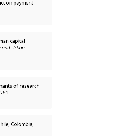
pact on payment,
man capital
e and Urban
minants of research
8261.
hile, Colombia,