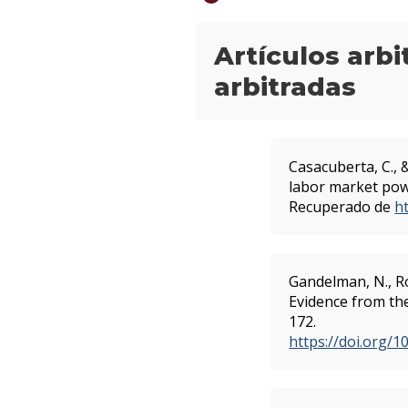
Artículos arb
arbitradas
Casacuberta, C., 
labor market po
Recuperado de
h
Gandelman, N., Ro
Evidence from th
172.
https://doi.org/