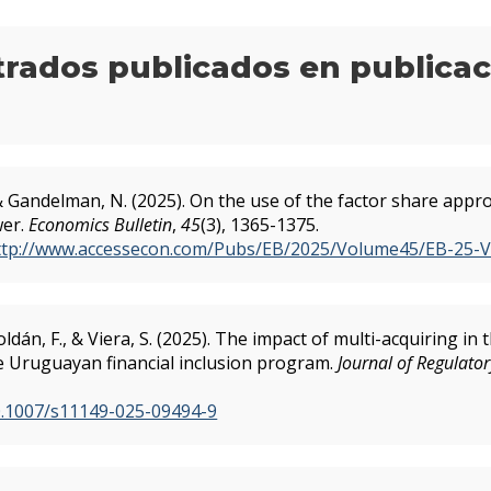
itrados publicados en publica
& Gandelman, N. (2025). On the use of the factor share app
wer.
Economics Bulletin
,
45
(3), 1365-1375.
ttp://www.accessecon.com/Pubs/EB/2025/Volume45/EB-25-V
ldán, F., & Viera, S. (2025). The impact of multi-acquiring i
e Uruguayan financial inclusion program.
Journal of Regulato
10.1007/s11149-025-09494-9