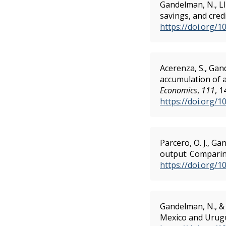
Gandelman, N., Llu
savings, and cred
https://doi.org/1
Acerenza, S., Gan
accumulation of 
Economics
,
111
, 1
https://doi.org/1
Parcero, O. J., Ga
output: Compari
https://doi.org/
Gandelman, N., & 
Mexico and Urug