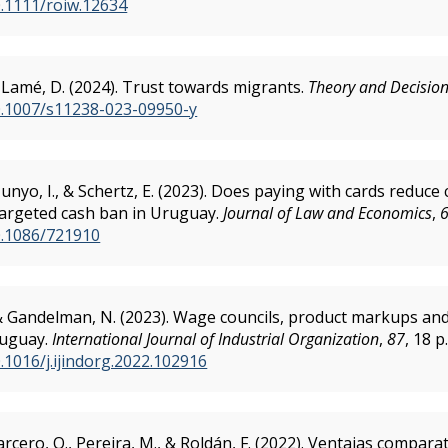
0.1111/roiw.12634
 Lamé, D. (2024). Trust towards migrants.
Theory and Decisio
10.1007/s11238-023-09950-y
nyo, I., & Schertz, E. (2023). Does paying with cards reduce 
targeted cash ban in Uruguay.
Journal of Law and Economics
,
10.1086/721910
 & Gandelman, N. (2023). Wage councils, product markups a
ruguay.
International Journal of Industrial Organization
,
87
, 18 p
0.1016/j.ijindorg.2022.102916
rcero, O., Pereira, M., & Roldán, F. (2022). Ventajas compara