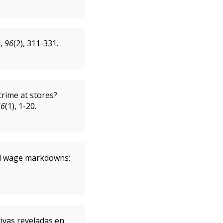
n
,
96
(2), 311-331.
crime at stores?
66
(1), 1-20.
nd wage markdowns:
.
tivas reveladas en