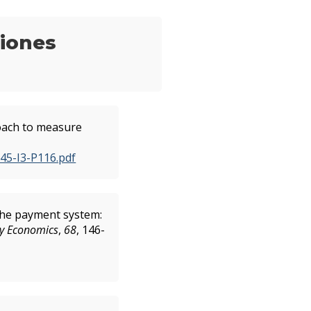
ciones
roach to measure
45-I3-P116.pdf
n the payment system:
ry Economics
,
68
, 146-