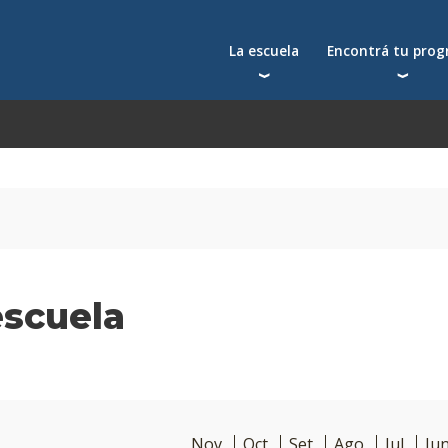
La escuela
Encontrá tu pro
Qué nos distingue
Postgrados
Reconocimientos
Programas
Autoridades
Seminarios
Docentes
Toda la oferta acad
Docentes visitantes
Investigación
Alumni
escuela
Centros y cátedras
Conferencias en YouTube
La facultad
Nov
Oct
Set
Ago
Jul
Ju