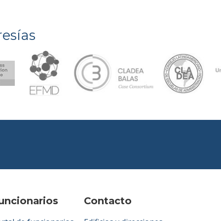
esías
uncionarios
Contacto