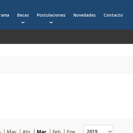
grama
Becas
Postulaciones
Novedades
Contacto
Becas para postgrados
Cómo postularte a un postgrado
Descuentos
Cómo inscribirte a un programa ejecutivo
Solicitá más información
émica
n
May
Abr
Mar
Feb
Ene