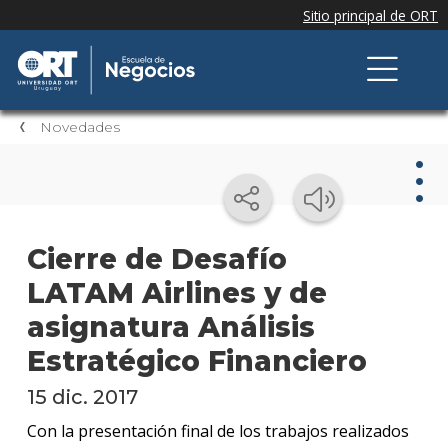
Novedades
Nov
Cierre de Desafío
LATAM Airlines y de
Nove
de la
asignatura Análisis
escue
Estratégico Financiero
Testi
15 dic. 2017
Próxi
Con la presentación final de los trabajos realizados
event