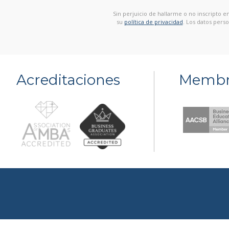
Sin perjuicio de hallarme o no inscripto 
su
política de privacidad
. Los datos pers
Acreditaciones
Membr