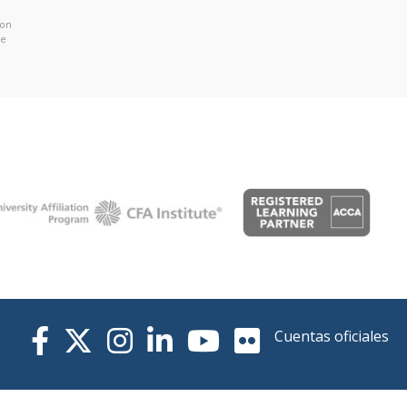
con
de
Cuentas oficiales