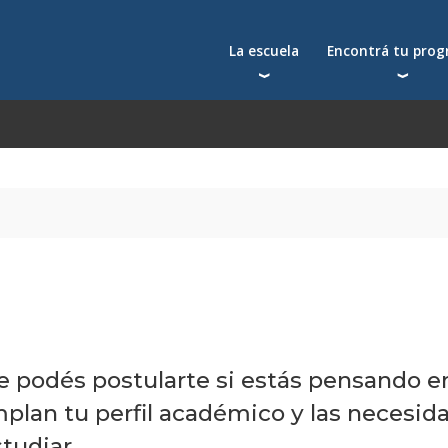
La escuela
Encontrá tu pro
Qué nos distingue
Postgrados
Reconocimientos
Programas
Autoridades
Seminarios
Docentes
Toda la oferta acad
Docentes visitantes
Investigación
Alumni
Centros y cátedras
Conferencias en YouTube
La facultad
ue podés postularte si estás pensando e
plan tu perfil académico y las necesid
tudiar.