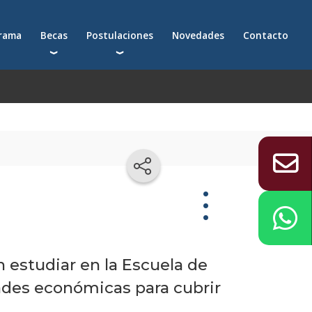
grama
Becas
Postulaciones
Novedades
Contacto
Becas para postgrados
Cómo postularte a un postgrado
Descuentos
Cómo inscribirte a un programa ejecutivo
Solicitá más información
émica
Becas
n estudiar en la Escuela de
ades económicas para cubrir
Becas