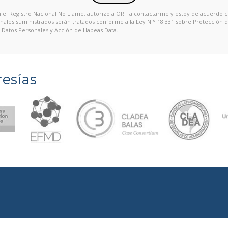
en el Registro Nacional No Llame, autorizo a ORT a contactarme y estoy de acuerdo 
onales suministrados serán tratados conforme a la Ley N.° 18.331 sobre Protección 
Datos Personales y Acción de Habeas Data.
esías