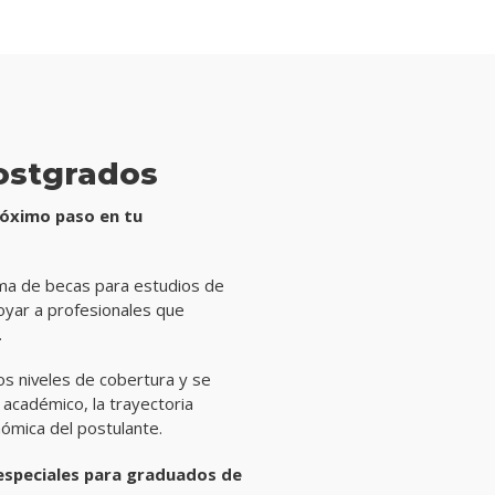
para
postgrados
Descuentos
ostgrados
róximo paso en tu
a de becas para estudios de
yar a profesionales que
.
os niveles de cobertura y se
 académico, la trayectoria
nómica del postulante.
 especiales para graduados de