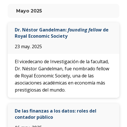
anter
Mayo 2025
Testi
La
Dr. Néstor Gandelman:
founding fellow
de
facul
Royal Economic Society
en
los
23 may. 2025
medio
Blog
El vicedecano de Investigación de la facultad,
de la
Dr. Néstor Gandelman, fue nombrado fellow
facul
de Royal Economic Society, una de las
asociaciones académicas en economía más
prestigiosas del mundo.
De las finanzas a los datos: roles del
contador público