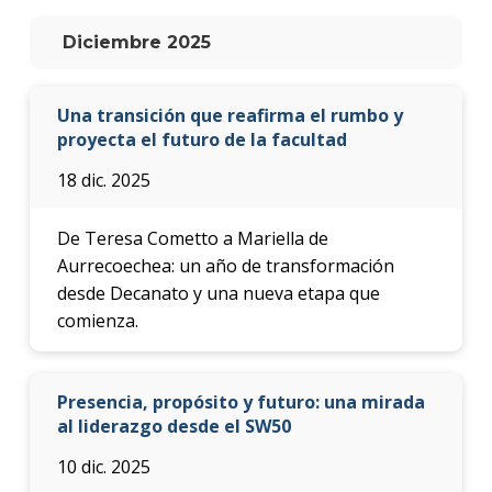
anter
Diciembre 2025
Testi
La
Una transición que reafirma el rumbo y
facul
proyecta el futuro de la facultad
en
los
18 dic. 2025
medio
Blog
De Teresa Cometto a Mariella de
de la
Aurrecoechea: un año de transformación
facul
desde Decanato y una nueva etapa que
comienza.
Presencia, propósito y futuro: una mirada
al liderazgo desde el SW50
10 dic. 2025