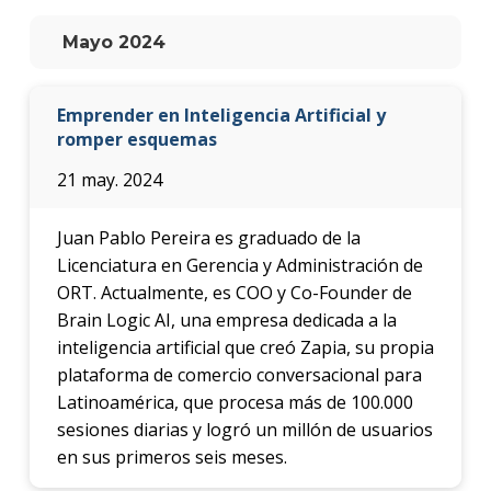
anter
Mayo 2024
Testi
La
Emprender en Inteligencia Artificial y
facul
romper esquemas
en
los
21 may. 2024
medio
Blog
Juan Pablo Pereira es graduado de la
de la
Licenciatura en Gerencia y Administración de
facul
ORT. Actualmente, es COO y Co-Founder de
Brain Logic AI, una empresa dedicada a la
inteligencia artificial que creó Zapia, su propia
plataforma de comercio conversacional para
Latinoamérica, que procesa más de 100.000
sesiones diarias y logró un millón de usuarios
en sus primeros seis meses.