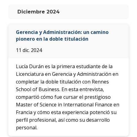
anter
Diciembre 2024
Testi
La
Gerencia y Administración: un camino
facul
pionero en la doble titulación
en
los
11 dic. 2024
medio
Blog
Lucía Durán es la primera estudiante de la
de la
Licenciatura en Gerencia y Administración en
facul
completar la doble titulación con Rennes
School of Business. En esta entrevista,
compartió cómo fue cursar el prestigioso
Master of Science in International Finance en
Francia y cómo esta experiencia potenció su
perfil profesional, así como su desarrollo
personal.