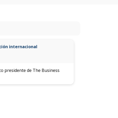
facultad
Próximos
eventos
Eventos
ción internacional
anteriores
Testimonios
ecto presidente de The Business
La
facultad
en
los
medios
Blog