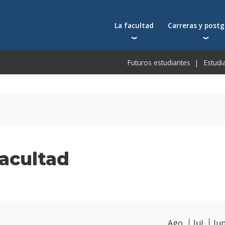
La facultad
Carreras y post
Autoridades
Carreras universit
Bec
Futuros estudiantes
Estudi
Docentes
Postgrados
Bec
Docentes visitantes
Tecnicaturas
Bec
Qué nos distingue
Programas ejecuti
De
Acuerdos y reconocimientos
Toda la oferta ac
Pre
Investigación
Centros y cátedras
acultad
Conferencias en YouTube
Escuela de Negocios
Ago
Jul
Ju