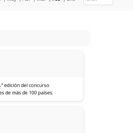
Próximos
eventos
Eventos
anteriores
Testimonios
La
facultad
en
los
.ª edición del concurso
medios
nes de más de 100 países.
Blog
de la
facultad