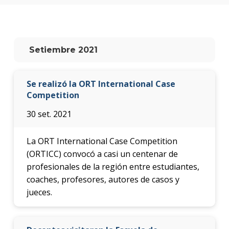
anter
Testi
La
Setiembre 2021
facul
en
los
Se realizó la ORT International Case
medio
Competition
Blog
30 set. 2021
de la
facul
La ORT International Case Competition
(ORTICC) convocó a casi un centenar de
profesionales de la región entre estudiantes,
coaches, profesores, autores de casos y
jueces.