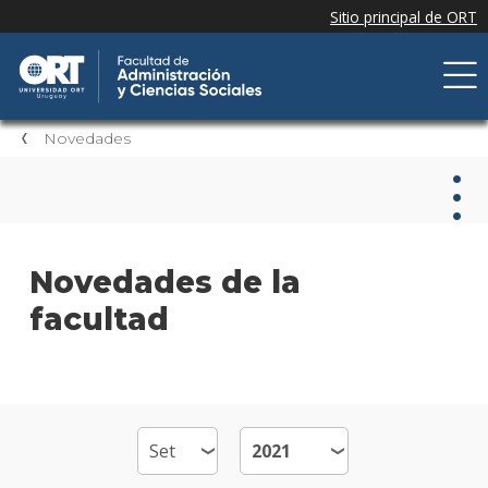
Novedades
Nov
Novedades de la
facultad
Nove
de la
facul
Próxi
event
Event