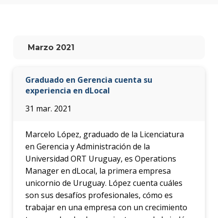
anter
Testi
La
Marzo 2021
facul
en
los
Graduado en Gerencia cuenta su
medio
experiencia en dLocal
Blog
31 mar. 2021
de la
facul
Marcelo López, graduado de la Licenciatura
en Gerencia y Administración de la
Universidad ORT Uruguay, es Operations
Manager en dLocal, la primera empresa
unicornio de Uruguay. López cuenta cuáles
son sus desafíos profesionales, cómo es
trabajar en una empresa con un crecimiento