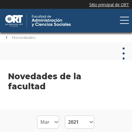
Novedades
Nov
Novedades de la
facultad
Nove
de la
facul
Próxi
event
Event