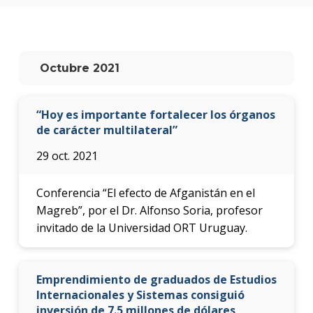
anter
Testi
La
Octubre 2021
facul
en
los
“Hoy es importante fortalecer los órganos
medio
de carácter multilateral”
Blog
29 oct. 2021
de la
facul
Conferencia “El efecto de Afganistán en el
Magreb”, por el Dr. Alfonso Soria, profesor
invitado de la Universidad ORT Uruguay.
Emprendimiento de graduados de Estudios
Internacionales y Sistemas consiguió
inversión de 7.5 millones de dólares