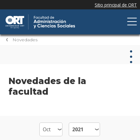
Novedades
Nov
Novedades de la
facultad
Nove
de la
facul
Próxi
event
Event