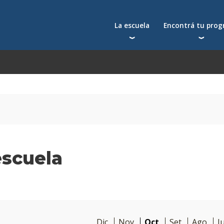
La escuela
Encontrá tu pro
Qué nos distingue
Postgrados
Reconocimientos
Programas
Autoridades
Seminarios
Docentes
Toda la oferta acad
Docentes visitantes
Investigación
Alumni
escuela
Centros y cátedras
Conferencias en YouTube
La facultad
Dic
Nov
Oct
Set
Ago
Ju