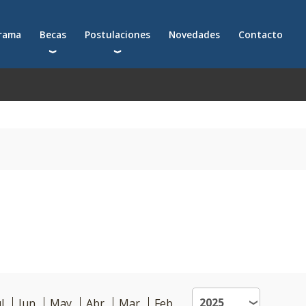
grama
Becas
Postulaciones
Novedades
Contacto
Becas para postgrados
Cómo postularte a un postgrado
Descuentos
Cómo inscribirte a un programa ejecutivo
Solicitá más información
émica
l
Jun
May
Abr
Mar
Feb