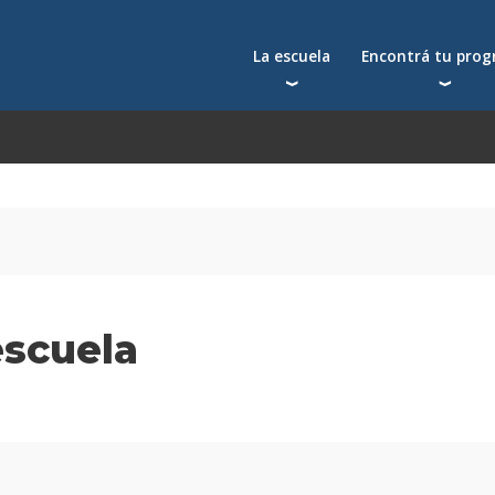
La escuela
Encontrá tu pro
Qué nos distingue
Postgrados
Reconocimientos
Programas
Autoridades
Seminarios
Docentes
Toda la oferta acad
Docentes visitantes
Investigación
Alumni
escuela
Centros y cátedras
Conferencias en YouTube
La facultad