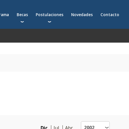
grama
Becas
Postulaciones
Novedades
Contacto
Becas para postgrados
Cómo postularte a un postgrado
Descuentos
Cómo inscribirte a un programa ejecutivo
Solicitá más información
émica
Dic
Jul
Abr