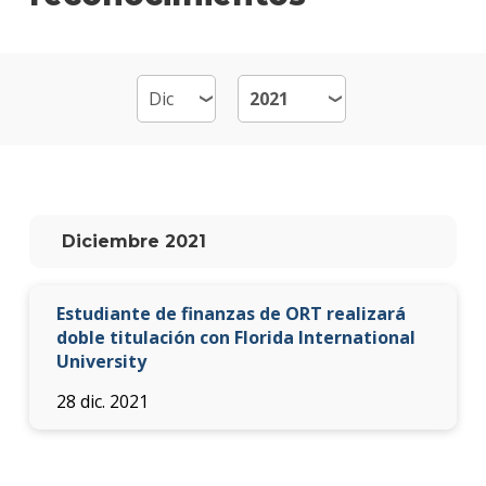
Fina
Plan
de
estud
Becas
dispo
Qué
Diciembre 2021
hace
los
gradu
Estudiante de finanzas de ORT realizará
Doce
doble titulación con Florida International
University
Proce
28 dic. 2021
de
postu
Solici