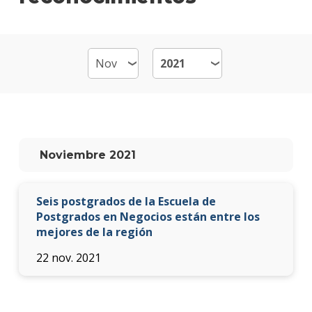
Fina
Plan
de
estud
Becas
dispo
Qué
Noviembre 2021
hace
los
gradu
Seis postgrados de la Escuela de
Doce
Postgrados en Negocios están entre los
mejores de la región
Proce
22 nov. 2021
de
postu
Solici