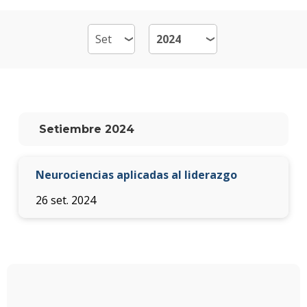
en
Recu
Hum
Plan
de
estud
Setiembre 2024
Doce
Qué
Neurociencias aplicadas al liderazgo
hace
los
26 set. 2024
gradu
Becas
dispo
Proce
de
postu