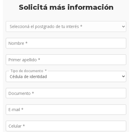
Solicitá más información
Solici
más
infor
Tipo de documento